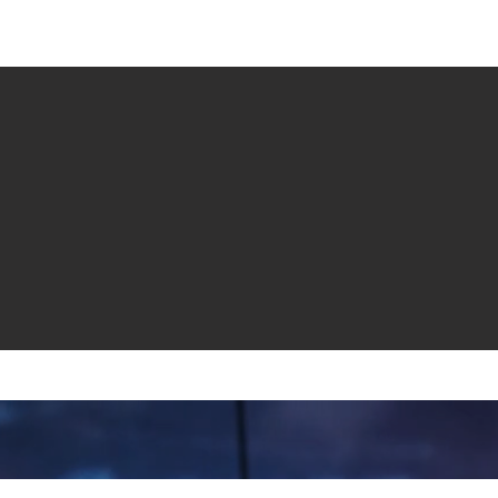
e venta
Revistas
All News
Video
Radio