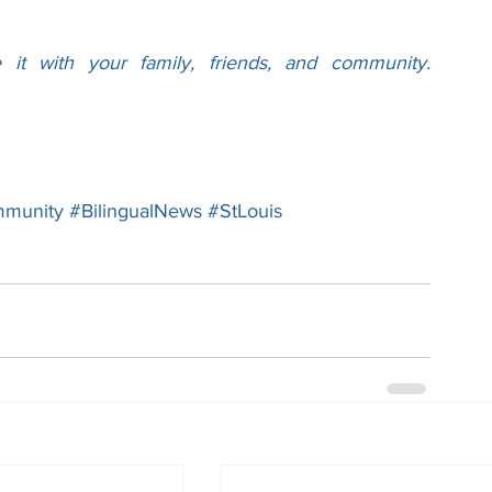
💻📲 Read the new edition and share it with your family, friends, and community. 
mmunity
#BilingualNews
#StLouis