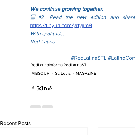
We continue growing together.
https://tinyurl.com/yrfyjjm9
With gratitude,
Red Latina
#RedLatinaSTL
#LatinoCo
RedLatinaInforma
RedLatinaSTL
MISSOURI
St. Louis
MAGAZINE
Recent Posts