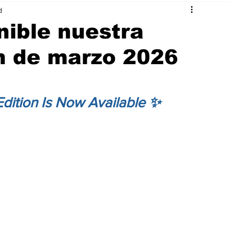
d
nible nuestra
n de marzo 2026
ition Is Now Available ✨