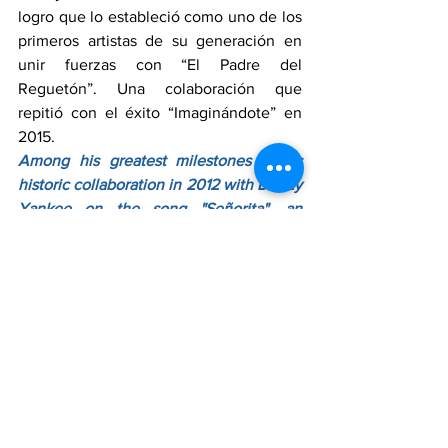
logro que lo estableció como uno de los 
primeros artistas de su generación en 
unir fuerzas con “El Padre del 
Reguetón”. Una colaboración que 
repitió con el éxito “Imaginándote” en 
2015.
Among his greatest milestones is his 
historic collaboration in 2012 with Daddy 
Yankee on the song "Señorita", an 
achievement that established him as 
one of the first artists of his generation 
to join forces with "El Padre del 
Regaetón". A collaboration that he 
repeated with the hit "Imaginándote" in 
2015.
RedLatinaInforma
RedLatinaSTL
MUSICA