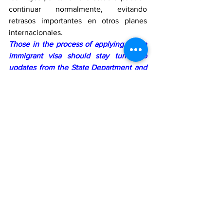
continuar normalmente, evitando 
retrasos importantes en otros planes 
internacionales.
Those in the process of applying for an 
immigrant visa should stay tuned to 
updates from the State Department and 
consider legal counsel if their 
application is affected. Meanwhile, 
travel for tourism or study can continue 
as normal, avoiding significant delays in 
other international plans.
Estados Unidos sigue ajustando sus 
políticas migratorias en medio de 
debates sobre seguridad, economía y 
bienestar social, y esta medida refleja un 
intento de equilibrar la apertura al 
mundo con la protección de recursos 
internos.