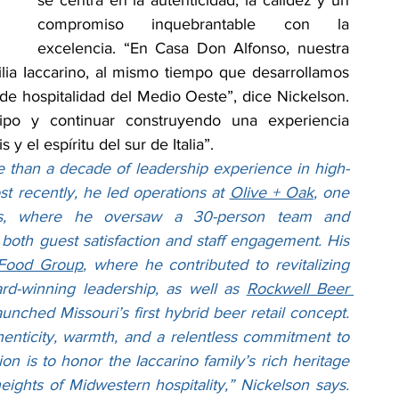
se centra en la autenticidad, la calidez y un 
compromiso inquebrantable con la 
excelencia. “En Casa Don Alfonso, nuestra 
ilia Iaccarino, al mismo tiempo que desarrollamos 
 de hospitalidad del Medio Oeste”, dice Nickelson. 
ipo y continuar construyendo una experiencia 
y el espíritu del sur de Italia”.
 than a decade of leadership experience in high-
t recently, he led operations at 
Olive + Oak
, one 
nts, where he oversaw a 30-person team and 
both guest satisfaction and staff engagement. His 
Food Group
, where he contributed to revitalizing 
d-winning leadership, as well as 
Rockwell Beer 
unched Missouri’s first hybrid beer retail concept. 
henticity, warmth, and a relentless commitment to 
n is to honor the Iaccarino family’s rich heritage 
ights of Midwestern hospitality,” Nickelson says. 