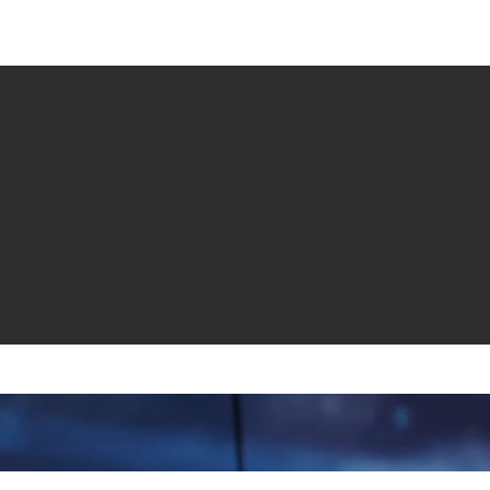
e venta
Revistas
All News
Video
Radio