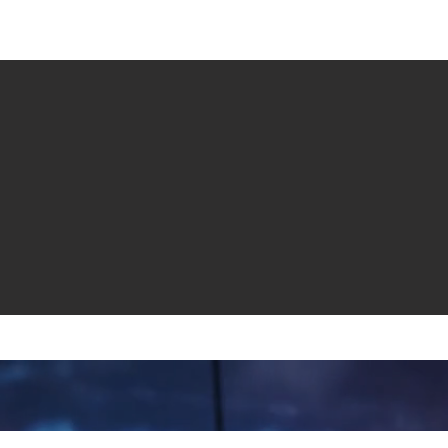
e venta
Revistas
All News
Video
Radio