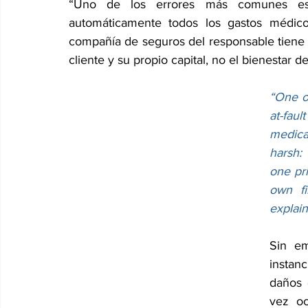
“Uno de los errores más comunes es 
automáticamente todos los gastos médicos
compañía de seguros del responsable tiene un
cliente y su propio capital, no el bienestar d
“One o
at-faul
medica
harsh:
one pri
own fi
explai
Sin em
instan
daños 
vez oc