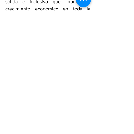
sólida e inclusiva que impulse el 
crecimiento económico en toda la 
ciudad. Para obtener más información, 
visite 
www.stlworks.com
 o llame al (314) 
589-8000.
Para obtener más información sobre 
ILCC y sus divisiones, visite 
www.ILCC.Illinois.gov
. Para enviar una 
denuncia o queja a la División de 
Cumplimiento de ILCC, haga
About SLATE Missouri Job Center
SLATE is the City of St. Louis 
government agency providing no-cost 
services to job seekers and businesses, 
including employment assistance, job 
training, and career advancement 
opportunities. Since 1975, SLATE has 
remained committed to developing a 
strong, inclusive workforce that supports 