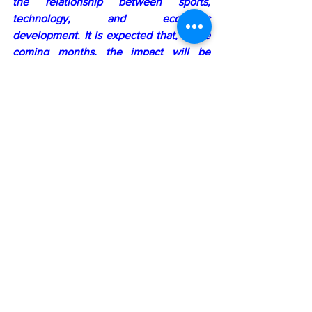
the relationship between sports, 
technology, and economic 
development. It is expected that, in the 
coming months, the impact will be 
reflected both in increased fan 
participation and greater investment 
linked to the sports sector.
RedLatinaInforma
RedLatinaSTL
Deportes
See All
Recent Posts