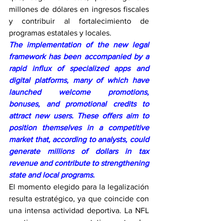
millones de dólares en ingresos fiscales 
y contribuir al fortalecimiento de 
programas estatales y locales.
The implementation of the new legal 
framework has been accompanied by a 
rapid influx of specialized apps and 
digital platforms, many of which have 
launched welcome promotions, 
bonuses, and promotional credits to 
attract new users. These offers aim to 
position themselves in a competitive 
market that, according to analysts, could 
generate millions of dollars in tax 
revenue and contribute to strengthening 
state and local programs.
El momento elegido para la legalización 
resulta estratégico, ya que coincide con 
una intensa actividad deportiva. La NFL 