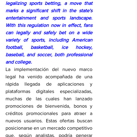
legalizing sports betting, a move that 
marks a significant shift in the state's 
entertainment and sports landscape. 
With this regulation now in effect, fans 
can legally and safely bet on a wide 
variety of sports, including American 
football, basketball, ice hockey, 
baseball, and soccer, both professional 
and college.
La implementación del nuevo marco 
legal ha venido acompañada de una 
rápida llegada de aplicaciones y 
plataformas digitales especializadas, 
muchas de las cuales han lanzado 
promociones de bienvenida, bonos y 
créditos promocionales para atraer a 
nuevos usuarios. Estas ofertas buscan 
posicionarse en un mercado competitivo 
que, según analistas, podría generar 