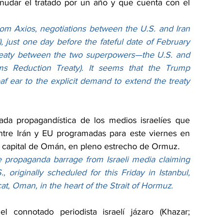
nudar el tratado por un año y que cuenta con el 
from Axios, negotiations between the U.S. and Iran 
), just one day before the fateful date of February 
treaty between the two superpowers—the U.S. and 
ms Reduction Treaty). It seems that the Trump 
eaf ear to the explicit demand to extend the treaty 
da propagandística de los medios israelíes que 
ntre Irán y EU programadas para este viernes en 
, capital de Omán, en pleno estrecho de Ormuz.
e propaganda barrage from Israeli media claiming 
 originally scheduled for this Friday in Istanbul, 
 Oman, in the heart of the Strait of Hormuz.
La noticia de la ruptura fue dada por el connotado periodista israelí jázaro (Khazar; 