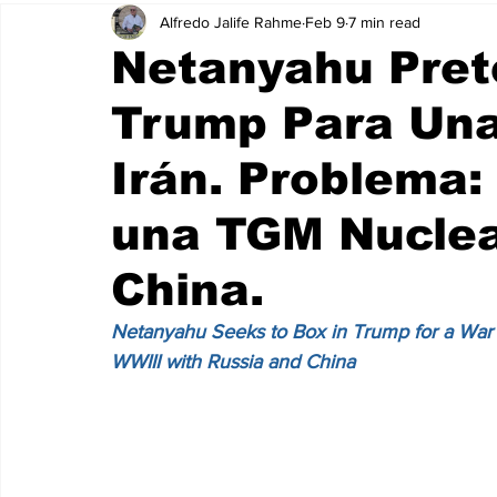
Alfredo Jalife Rahme
Feb 9
7 min read
Netanyahu Pret
Trump Para Una
Irán. Problema:
una TGM Nuclea
China.
Netanyahu Seeks to Box in Trump for a War A
WWIII with Russia and China