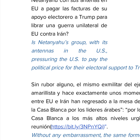
EU a pagar las facturas de su 
apoyo electorero a Trump para 
librar una guerra unilateral de 
EU contra Irán?
Is Netanyahu’s group, with its 
antennas in the U.S., 
pressuring the U.S. to pay the 
political price for their electoral support to
Sin rubor alguno, el mismo exmilitar del ejé
amarillista y hace exactamente unos momen
entre EU e Irán han regresado a la mesa de
la Casa Blanca por los lideres árabes”: “por 
Casa Blanca a los más altos niveles ur
reunión(
https://bit.ly/3NPnYQi)
”
.
Without any embarrassment, the same former I