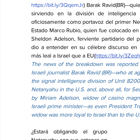
https://bit.ly/3QqemJr
) Barak Ravid(BR)---quie
sirviendo en la división de inteligenci
oficiosamente como portavoz del primer Net
Estado Marco Rubio, quien fue colocado en 
Sheldon Adelson, ferviente partidario del pr
dio a entender en su célebre discurso en e
más leal a Israel que a EU(
https://bit.ly/3Zeqh
The news of the breakdown was reported 
Israeli journalist Barak Ravid (BR)—who at age
the signal intelligence division of Unit 820
Netanyahu in the U.S. and, above all, for Sec
by Miriam Adelson, widow of casino magna
Israeli prime minister—as even President Tr
widow was more loyal to Israel than to the U.
¿Estará obligando el grupo 
Netanyahu con sus antenas en 