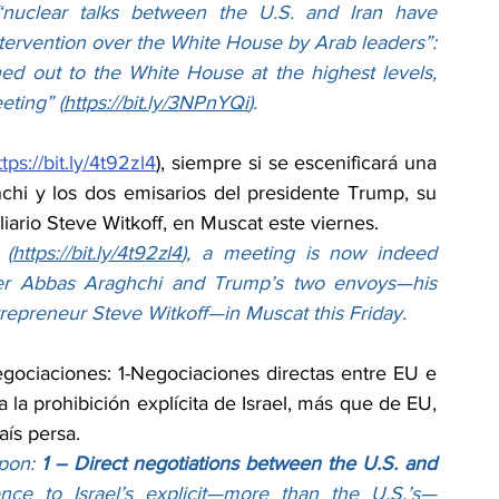
nuclear talks between the U.S. and Iran have 
ntervention over the White House by Arab leaders”: 
hed out to the White House at the highest levels, 
eting” (
https://bit.ly/3NPnYQi
).
ttps://bit.ly/4t92zl4
), siempre si se escenificará una 
hchi y los dos emisarios del presidente Trump, su 
ario Steve Witkoff, en Muscat este viernes.
 (
https://bit.ly/4t92zl4
), a meeting is now indeed 
ter Abbas Araghchi and Trump’s two envoys—his 
trepreneur Steve Witkoff—in Muscat this Friday.
gociaciones: 1-Negociaciones directas entre EU e 
 la prohibición explícita de Israel, más que de EU, 
aís persa.
pon: 
1 – Direct negotiations between the U.S. and 
ence to Israel’s explicit—more than the U.S.’s—