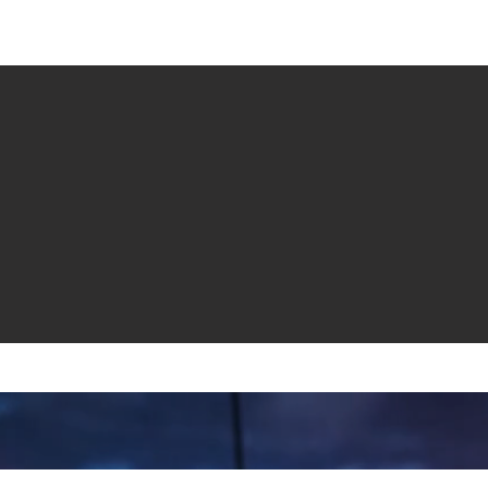
e venta
Revistas
All News
Video
Radio