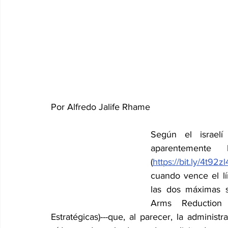
Por Alfredo Jalife Rhame
Según el israelí
aparentemente
(
https://bit.ly/4t92zl
cuando vence el lím
las dos máximas s
Arms Reduction
Estratégicas)---que, al parecer, la adminis