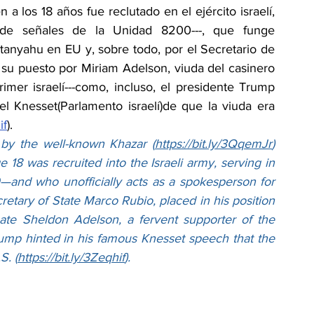
n a los 18 años fue reclutado en el ejército israelí, 
a de señales de la Unidad 8200---, que funge 
anyahu en EU y, sobre todo, por el Secretario de 
su puesto por Miriam Adelson, viuda del casinero 
imer israelí---como, incluso, el presidente Trump 
l Knesset(Parlamento israelí)de que la viuda era 
if
).
by the well-known Khazar (
https://bit.ly/3QqemJr
) 
 18 was recruited into the Israeli army, serving in 
0—and who unofficially acts as a spokesperson for 
retary of State Marco Rubio, placed in his position 
te Sheldon Adelson, a fervent supporter of the 
ump hinted in his famous Knesset speech that the 
S. (
https://bit.ly/3Zeqhif
).