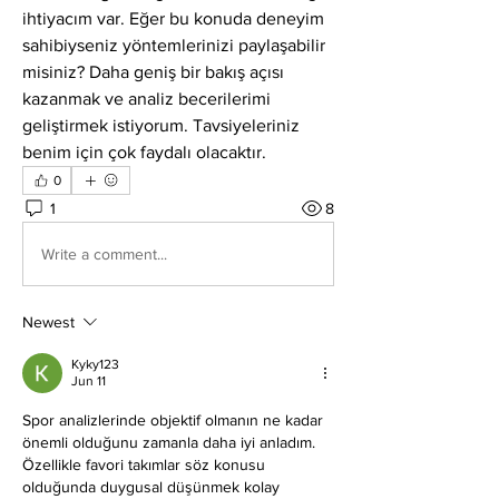
ihtiyacım var. Eğer bu konuda deneyim 
sahibiyseniz yöntemlerinizi paylaşabilir 
misiniz? Daha geniş bir bakış açısı 
kazanmak ve analiz becerilerimi 
geliştirmek istiyorum. Tavsiyeleriniz 
benim için çok faydalı olacaktır.
0
1
8
Write a comment...
Newest
Kyky123
Jun 11
Spor analizlerinde objektif olmanın ne kadar 
önemli olduğunu zamanla daha iyi anladım. 
Özellikle favori takımlar söz konusu 
olduğunda duygusal düşünmek kolay 