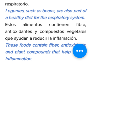
respiratorio.
Legumes, such as beans, are also part of 
a healthy diet for the respiratory system.
Estos alimentos contienen fibra, 
antioxidantes y compuestos vegetales 
que ayudan a reducir la inflamación.
These foods contain fiber, antioxidants, 
and plant compounds that help reduce 
inflammation.
Además, proporcionan proteínas 
vegetales y nutrientes que favorecen la 
salud cardiovascular, lo cual es 
importante para el transporte de 
oxígeno en el cuerpo.
They also provide plant-based proteins 
and nutrients that support cardiovascular 
health, which is important for oxygen 
transport throughout the body.
Aun así, es importante tener cuidado 