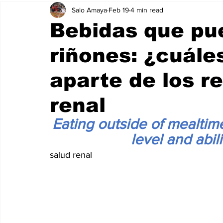
Salo Amaya
Feb 19
4 min read
Bebidas que pu
riñones: ¿cuále
aparte de los r
renal
Eating outside of mealtime
level and abil
salud renal 