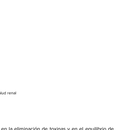
alud renal
 la eliminación de toxinas y en el equilibrio de 