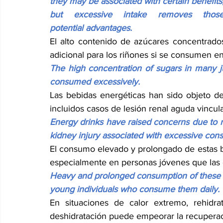
they may be associated with certain benefits,
but excessive intake removes those
potential advantages.
El alto contenido de azúcares concentrad
adicional para los riñones si se consumen e
The high concentration of sugars in many jui
consumed excessively.
Las bebidas energéticas han sido objeto de
incluidos casos de lesión renal aguda vincu
Energy drinks have raised concerns due to re
kidney injury associated with excessive con
El consumo elevado y prolongado de estas b
especialmente en personas jóvenes que las 
Heavy and prolonged consumption of these dr
young individuals who consume them daily.
En situaciones de calor extremo, rehidr
deshidratación puede empeorar la recuperaci