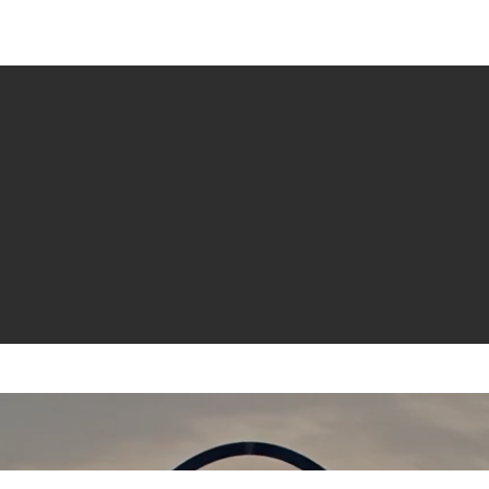
e venta
Revistas
All News
Video
Radio