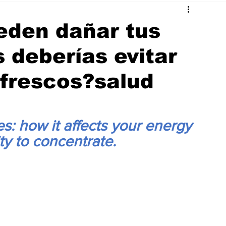
eden dañar tus
s deberías evitar
efrescos?salud
s: how it affects your energy 
ity to concentrate.