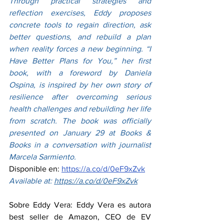
Through practical strategies and 
reflection exercises, Eddy proposes 
concrete tools to regain direction, ask 
better questions, and rebuild a plan 
when reality forces a new beginning. “I 
Have Better Plans for You,” her first 
book, with a foreword by Daniela 
Ospina, is inspired by her own story of 
resilience after overcoming serious 
health challenges and rebuilding her life 
from scratch. The book was officially 
presented on January 29 at Books & 
Books in a conversation with journalist 
Marcela Sarmiento.
Disponible en: 
https://a.co/d/0eF9xZvk
Available at: 
https://a.co/d/0eF9xZvk
Sobre Eddy Vera: Eddy Vera es autora 
best seller de Amazon, CEO de EV 