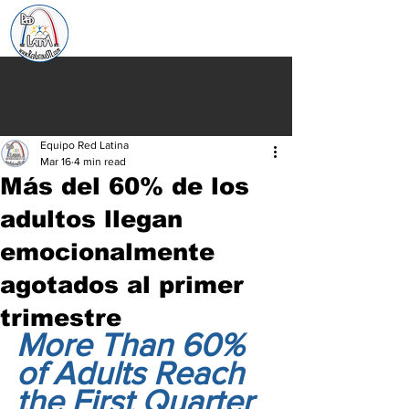
Equipo Red Latina
Mar 16
4 min read
Más del 60% de los
adultos llegan
emocionalmente
agotados al primer
trimestre
More Than 60% 
of Adults Reach 
the First Quarter 