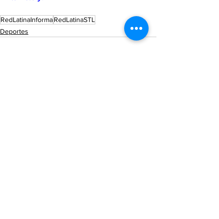
RedLatinaInforma
RedLatinaSTL
Deportes
See All
Recent Posts