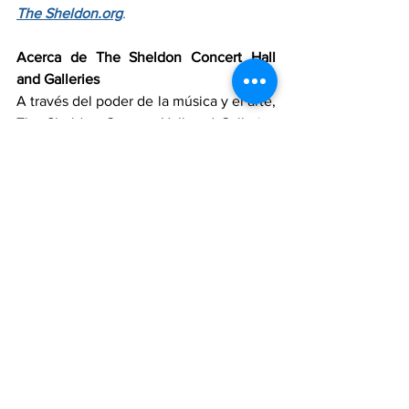
The 
Sheldon.org
.
Acerca de The Sheldon Concert Hall 
and Galleries
A través del poder de la música y el arte, 
The Sheldon Concert Hall and Galleries 
garantiza que todas las personas tengan 
acceso a experiencias únicas, relevantes 
e innovadoras que transforman vidas y 
fortalecen a la comunidad. En 2025, el 
recinto histórico fue objeto de 
renovaciones transformadoras en sus 
espacios de reunión, incluyendo la 
entrada, el vestíbulo, el bar y las 
galerías, como parte de un plan maestro 
de 
$11 millones
. The Sheldon alberga 
más de 
350 eventos al año
, incluyendo 
presentaciones en su sala de conciertos 
con acústica perfecta, exposiciones de 