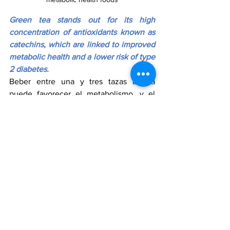
Green tea stands out for its high 
concentration of antioxidants known as 
catechins, which are linked to improved 
metabolic health and a lower risk of type 
2 diabetes.
Beber entre una y tres tazas al día 
puede favorecer el metabolismo, y el 
matcha ofrece una concentración aún 
mayor de antioxidantes.
Drinking one to three cups daily may 
support metabolism, and matcha 
provides an even higher concentration 
of antioxidants.
Por último, el psyllium sigue siendo una 
de las fibras más recomendadas para 
apoyar el tránsito intestinal y el control 
glucémico.
Finally, psyllium remains one of the 