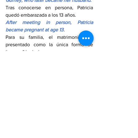
Gurney, who later became her husband.
Tras conocerse en persona, Patricia 
quedó embarazada a los 13 años.
After meeting in person, Patricia 
became pregnant at age 13.
Para su familia, el matrimonio fue 
presentado como la única forma de 
“reparar” la deshonra.
For her family, marriage was presented 
as the only way to “restore” honor.
Con el consentimiento de su padre, 
viajaron al sur del país hasta encontrar 
un estado donde el matrimonio fuera 
legal.
With her father’s consent, they traveled 
south until they found a state where the 
marriage was legal.
Patricia afirma que nunca firmó su acta 
matrimonial y que su madre lo hizo por 