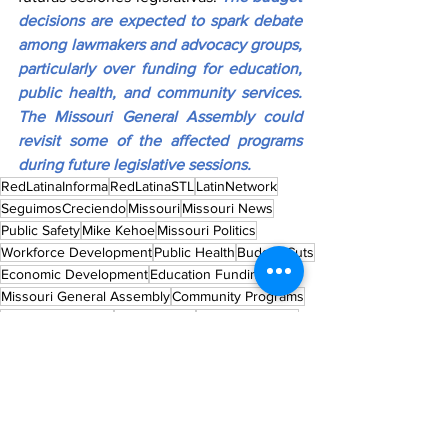
decisions are expected to spark debate 
among lawmakers and advocacy groups, 
particularly over funding for education, 
public health, and community services. 
The Missouri General Assembly could 
revisit some of the affected programs 
during future legislative sessions.
RedLatinaInforma
RedLatinaSTL
LatinNetwork
SeguimosCreciendo
Missouri
Missouri News
Public Safety
Mike Kehoe
Missouri Politics
Workforce Development
Public Health
Budget Cuts
Economic Development
Education Funding
Missouri General Assembly
Community Programs
State Government
State Budget
Missouri Budget
Missouri Fiscal Year 2027
Spending Restrictions
MISSOURI