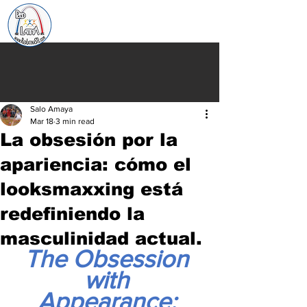
Salo Amaya
Mar 18
3 min read
La obsesión por la
apariencia: cómo el
looksmaxxing está
redefiniendo la
masculinidad actual.
The Obsession 
with 
Appearance: 