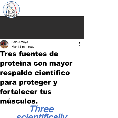
Salo Amaya
Mar 1
3 min read
Tres fuentes de
proteína con mayor
respaldo científico
para proteger y
fortalecer tus
músculos.
Three 
scientifically 