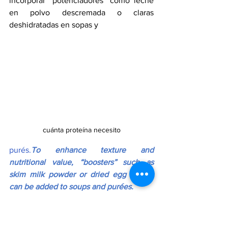
incorporar “potenciadores” como leche 
en polvo descremada o claras 
deshidratadas en sopas y 
cuánta proteína necesito
purés.
To
 enhance texture and 
nutritional value, “boosters” such as 
skim milk powder or dried egg whites 
can be added to soups and purées.
También es posible integrar legumbres 
de forma estratégica, utilizando hummus 
o harina de garbanzo para enriquecer 